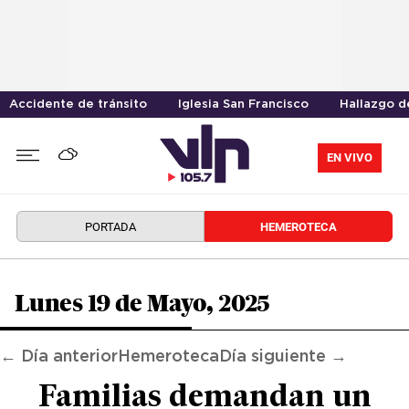
Accidente de tránsito
Iglesia San Francisco
Hallazgo d
EN VIVO
PORTADA
HEMEROTECA
Lunes 19 de Mayo, 2025
← Día anterior
Hemeroteca
Día siguiente →
Familias demandan un