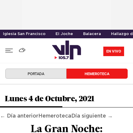
Iglesia San Francisco
El Joche
Balacera
Hallazgo 
EN VIVO
PORTADA
HEMEROTECA
Lunes 4 de Octubre, 2021
← Día anterior
Hemeroteca
Día siguiente →
La Gran Noche: