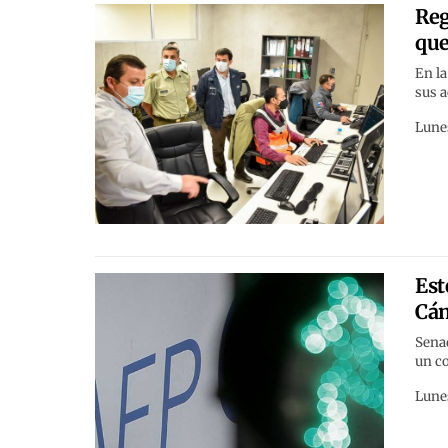
Reg
que
En la
sus a
Lunes
Est
Cám
Senad
un c
Lunes