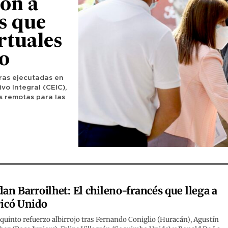
ión a
s que
irtuales
zo
bras ejecutadas en
vo Integral (CEIC),
s remotas para las
dan Barroilhet: El chileno-francés que llega a
icó Unido
 quinto refuerzo albirrojo tras Fernando Coniglio (Huracán), Agustín