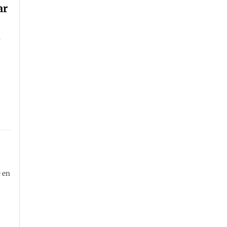
ar
n
e en