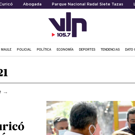
Curicó
Abogada
Parque Nacional Radal Siete Tazas
L MAULE
POLICIAL
POLÍTICA
ECONOMÍA
DEPORTES
TENDENCIAS
DATO 
21
e →
uricó