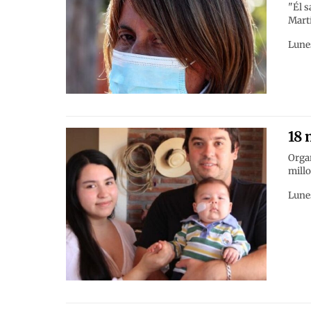
"Él s
Martí
Lunes
18 
Organ
mill
Lunes