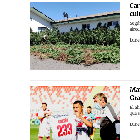
Car
cul
Según
alred
Lunes
Mar
Gra
El ah
que s
Lunes