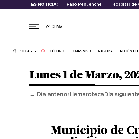
ES NOTICIA:
Paso Pehuenche
Hospital de 
CLIMA
PODCASTS
LO ÚLTIMO
LO MÁS VISTO
NACIONAL
REGIÓN DE
Lunes 1 de Marzo, 20
← Día anterior
Hemeroteca
Día siguient
Municipio de C