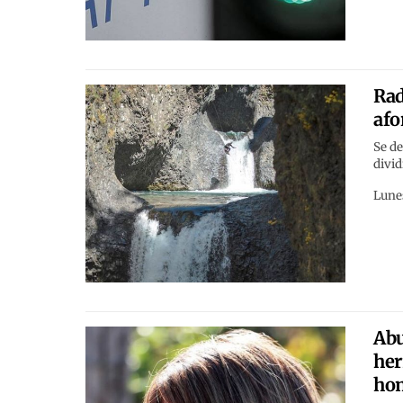
Rad
afo
Se de
divid
Lunes
Abu
her
hom