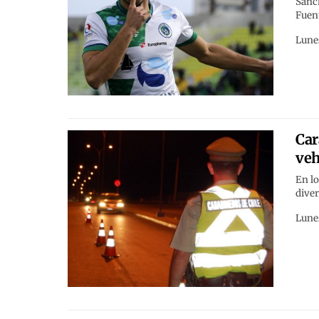
Sánch
Fuent
Lunes
Car
veh
En lo
dive
Lunes