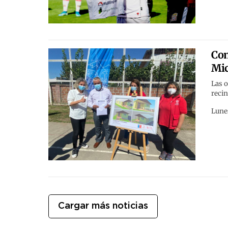
Com
Mic
Las o
recin
Lunes
Cargar más noticias