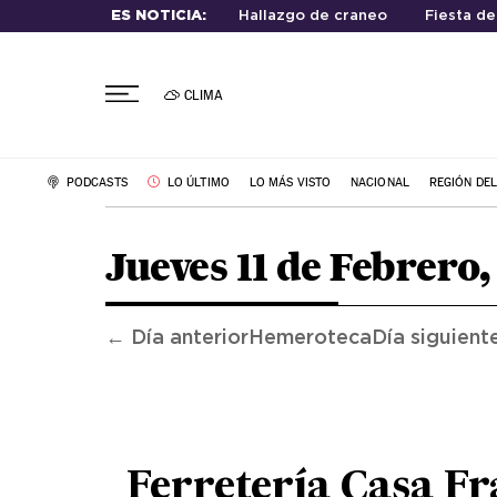
ES NOTICIA:
Hallazgo de craneo
Fiesta de
CLIMA
PODCASTS
LO ÚLTIMO
LO MÁS VISTO
NACIONAL
REGIÓN DE
Jueves 11 de Febrero,
← Día anterior
Hemeroteca
Día siguient
Ferretería Casa F