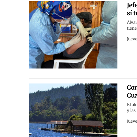
Jef
sí 
Álvar
tiene
Jueve
Com
Cu
El al
y las
Jueve