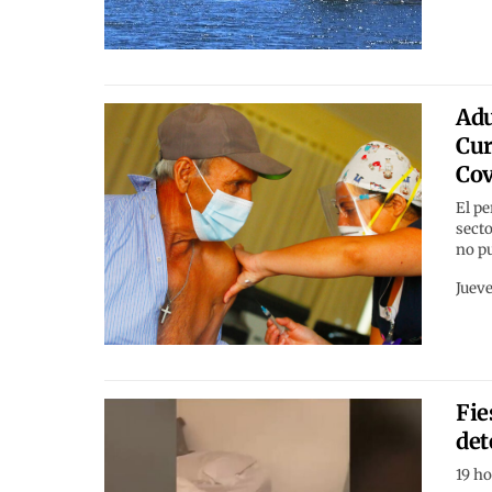
Adu
Cur
Cov
El pe
secto
no pu
Jueve
Fie
det
19 h