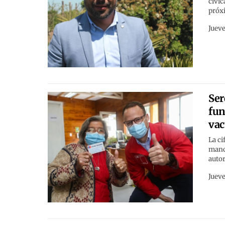
cívic
próxi
Jueve
Ser
fun
vac
La ci
manco
autor
Jueve