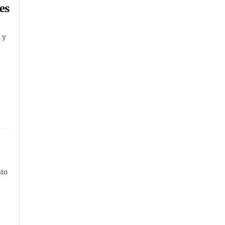
es
 y
nto