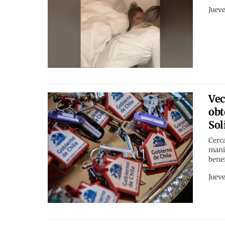
Jueve
Vec
obt
Sol
Cerca
manif
benef
Jueve