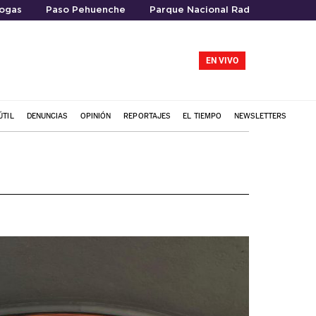
ogas
Paso Pehuenche
Parque Nacional Radal Siete Taza
EN VIVO
ÚTIL
DENUNCIAS
OPINIÓN
REPORTAJES
EL TIEMPO
NEWSLETTERS