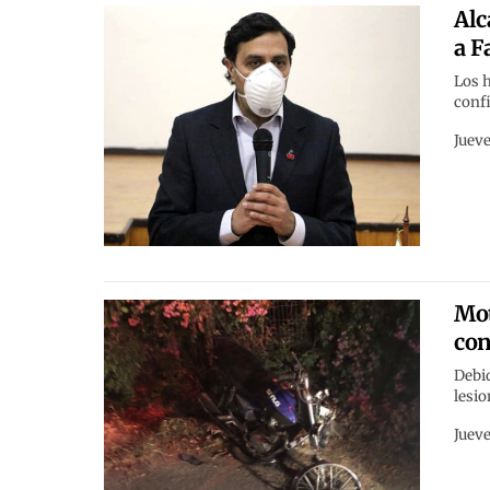
Alc
a F
Los h
confi
Jueve
Mot
con
Debid
lesi
Jueve