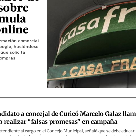
 sobre
imula
online
formación comercial
oogle, haciéndose
que solicita
compras
didato a concejal de Curicó Marcelo Galaz lla
o realizar “falsas promesas” en campaña
etendiente al cargo en el Concejo Municipal, señaló que se debe educar