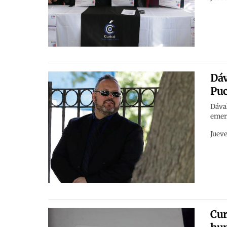
Dáv
Puc
Dával
emerg
Jueve
Cur