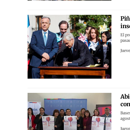
Piñ
ins
El pr
pasad
Jueve
Abi
con
Bases
agost
Jueve