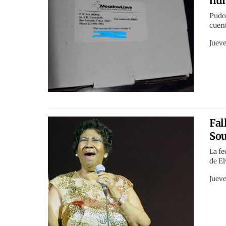
hu
Pudo 
cuent
Jueve
Fal
Sou
La fe
de El
Jueve