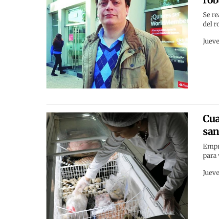
Se re
del r
Jueve
Cua
san
Empr
para
Jueve