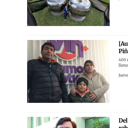
[Au
Piñ
400 m
llama
Jueve
Del
rob