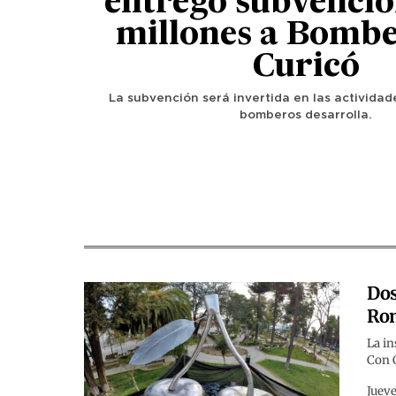
entregó subvenció
millones a Bombe
Curicó
La subvención será invertida en las actividad
bomberos desarrolla.
Dos
Ro
La in
Con 
Jueve