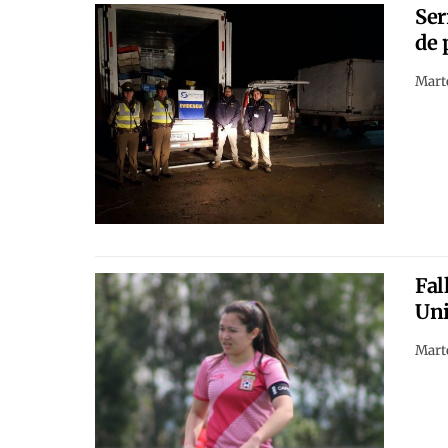
Ser
de 
Marte
Fal
Uni
Marte