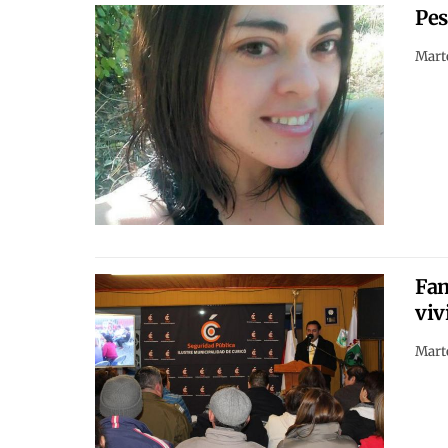
Pes
Marte
Fam
viv
Marte