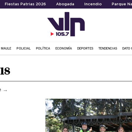
Fiestas Patrias 2026
Abogada
Incendio
Parque Na
L MAULE
POLICIAL
POLÍTICA
ECONOMÍA
DEPORTES
TENDENCIAS
DATO 
018
e →