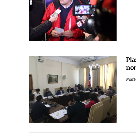
Pla
nom
Marte