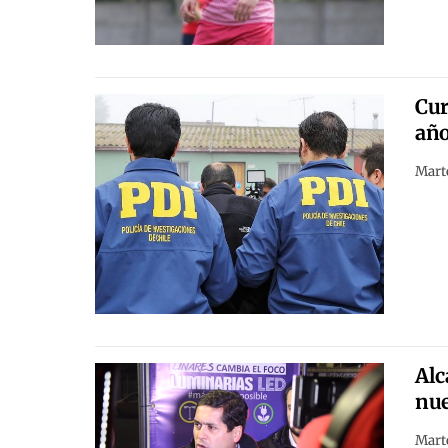
Cur
añ
Marte
Alc
nue
Marte