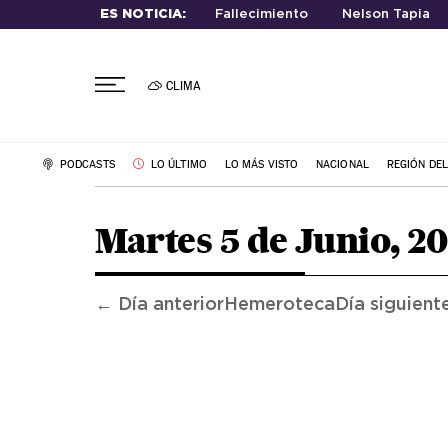
ES NOTICIA:
Fallecimiento
Nelson Tapia
CLIMA
PODCASTS
LO ÚLTIMO
LO MÁS VISTO
NACIONAL
REGIÓN DE
Martes 5 de Junio, 2
← Día anterior
Hemeroteca
Día siguient