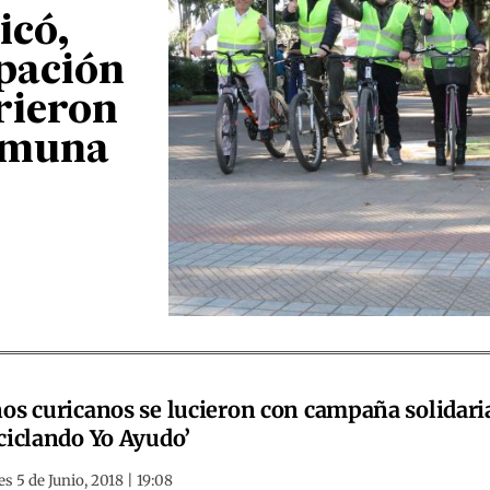
icó,
upación
rrieron
comuna
os curicanos se lucieron con campaña solidari
ciclando Yo Ayudo’
s 5 de Junio, 2018 | 19:08