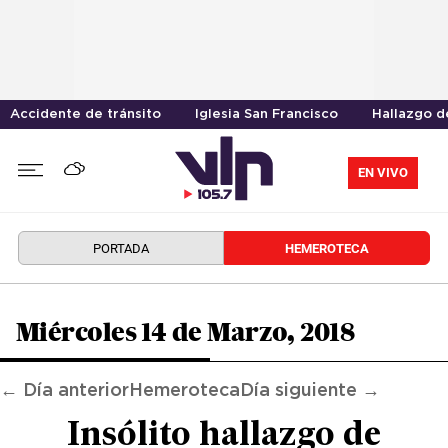
Accidente de tránsito
Iglesia San Francisco
Hallazgo d
EN VIVO
PORTADA
HEMEROTECA
Miércoles 14 de Marzo, 2018
← Día anterior
Hemeroteca
Día siguiente →
Insólito hallazgo de