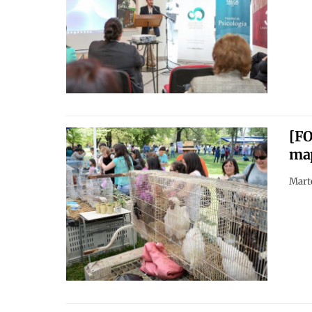
[FO
map
Marte