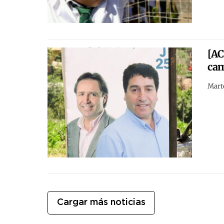
[A
cam
Marte
Cargar más noticias