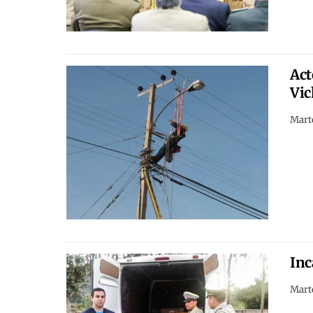
Act
Vic
Marte
Inc
Marte