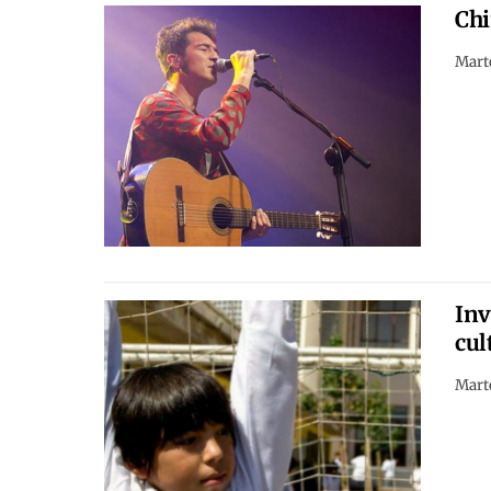
Chi
Marte
Inv
cul
Marte