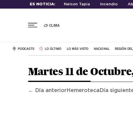
ES NOTICIA:
Nelson Tapia
Incendio
Ab
CLIMA
PODCASTS
LO ÚLTIMO
LO MÁS VISTO
NACIONAL
REGIÓN DE
Martes 11 de Octubre
← Día anterior
Hemeroteca
Día siguient