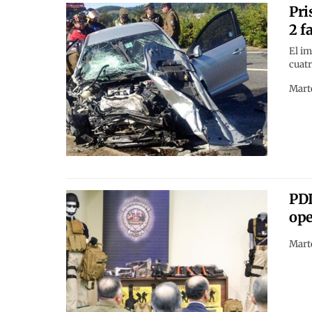
Pri
2 f
El im
cuat
Marte
PDI
ope
Marte