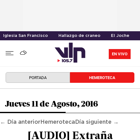
Iglesia San Francisco
Hallazgo de craneo
El Joche
EN VIVO
PORTADA
HEMEROTECA
Jueves 11 de Agosto, 2016
← Día anterior
Hemeroteca
Día siguiente →
[AUDIO] Extraña