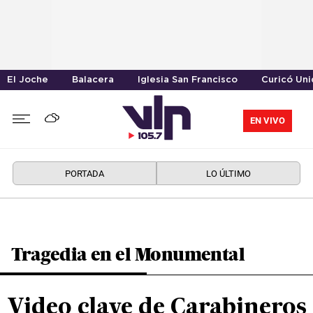
El Joche
Balacera
Iglesia San Francisco
Curicó Un
EN VIVO
PORTADA
LO ÚLTIMO
Tragedia en el Monumental
Video clave de Carabineros