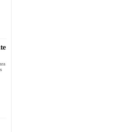
nte
ara
as