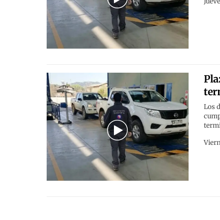
Jueve
Pla
ter
Los d
cumpl
termi
Viern