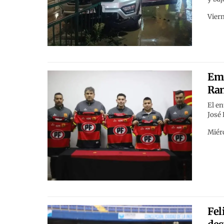
Viern
Emi
Ra
El en
José 
Miérc
Fel