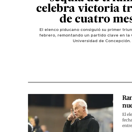
celebra victoria t
de cuatro me
El elenco piducano consiguió su primer triun
febrero, remontando un partido clave en la
Universidad de Concepción.
Ran
nue
El el
fecha
entre