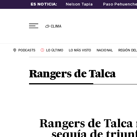
ES NOTICIA:
Nelson Tapia
Paso Pehuench
CLIMA
PODCASTS
LO ÚLTIMO
LO MÁS VISTO
NACIONAL
REGIÓN DE
Rangers de Talca
Rangers de Talca
sequía de triun