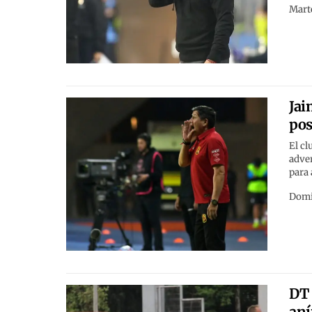
Marte
Jai
pos
El cl
adver
para 
Domi
DT 
aní