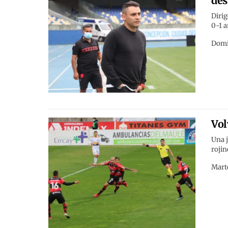
des
Dirig
0-1 a
Domin
Vol
Una j
rojin
Marte