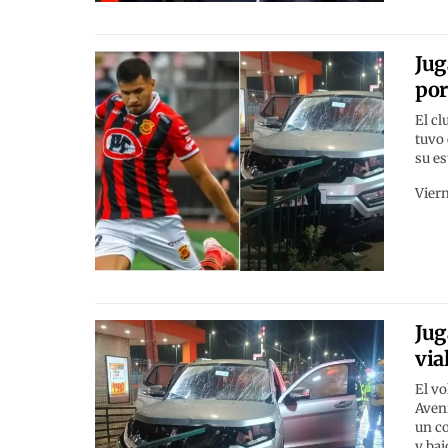
Jug
por
El cl
tuvo 
su es
Viern
Jug
via
El vo
Aveni
un c
y baj