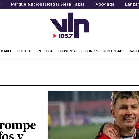
e
Parque Nacional Radal Siete Tazas
Abogada
Lanzam
L MAULE
POLICIAL
POLÍTICA
ECONOMÍA
DEPORTES
TENDENCIAS
DATO 
 rompe
fos y