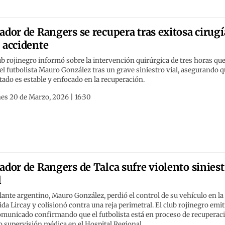
ador de Rangers se recupera tras exitosa cirugí
 accidente
ub rojinegro informó sobre la intervención quirúrgica de tres horas qu
el futbolista Mauro González tras un grave siniestro vial, asegurando 
tado es estable y enfocado en la recuperación.
es 20 de Marzo, 2026 | 16:30
ador de Rangers de Talca sufre violento siniest
l
lante argentino, Mauro González, perdió el control de su vehículo en la
da Lircay y colisionó contra una reja perimetral. El club rojinegro emit
omunicado confirmando que el futbolista está en proceso de recuperac
o supervisión médica en el Hospital Regional.