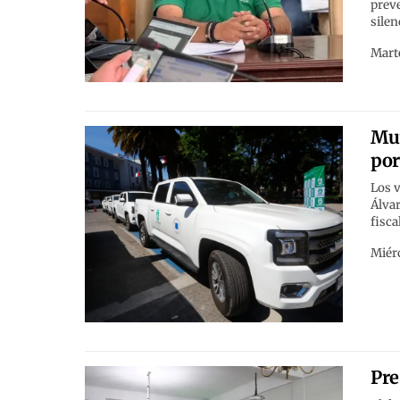
preve
silen
Marte
Mun
por
Los 
Álvar
fisca
Miérc
Pre