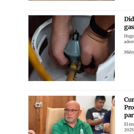
Did
gas
Hugo 
ademá
Miérc
Cur
Pro
par
El en
2025 