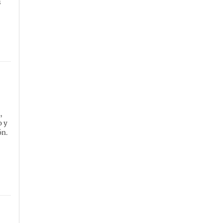
s
,
o y
ón.