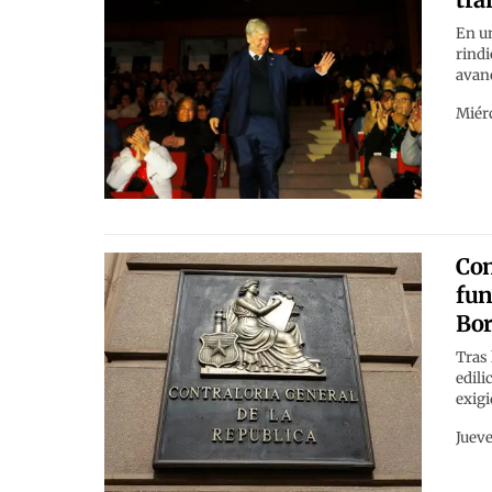
En un
rindi
avanc
Miérc
Con
fun
Bor
Tras 
edili
exigi
Jueve