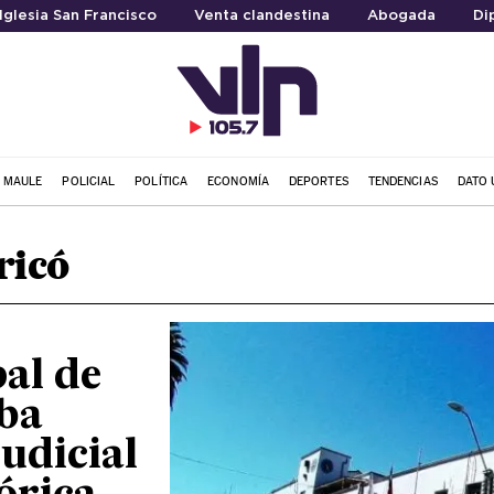
Iglesia San Francisco
Venta clandestina
Abogada
Di
L MAULE
POLICIAL
POLÍTICA
ECONOMÍA
DEPORTES
TENDENCIAS
DATO 
ricó
al de
ba
udicial