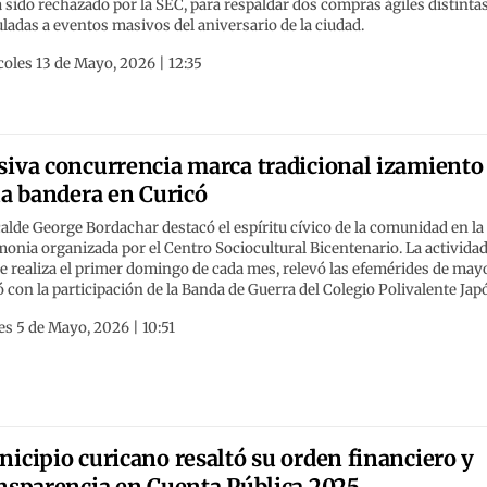
 sido rechazado por la SEC, para respaldar dos compras ágiles distinta
ladas a eventos masivos del aniversario de la ciudad.
oles 13 de Mayo, 2026 | 12:35
iva concurrencia marca tradicional izamiento
la bandera en Curicó
calde George Bordachar destacó el espíritu cívico de la comunidad en la
onia organizada por el Centro Sociocultural Bicentenario. La actividad
e realiza el primer domingo de cada mes, relevó las efemérides de may
 con la participación de la Banda de Guerra del Colegio Polivalente Jap
s 5 de Mayo, 2026 | 10:51
icipio curicano resaltó su orden financiero y
nsparencia en Cuenta Pública 2025