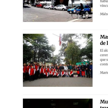
había
vincu
Miérc
Mas
de 
El al
cerem
que s
contó
Marte
Mun
tra