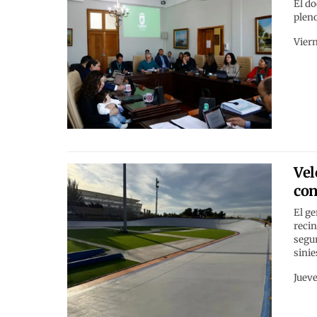
El do
pleno
Viern
Vel
con
El ge
recin
segur
sinie
Jueve