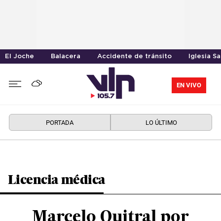
El Joche
Balacera
Accidente de tránsito
Iglesia S
EN VIVO
PORTADA
LO ÚLTIMO
Licencia médica
Marcelo Quitral por