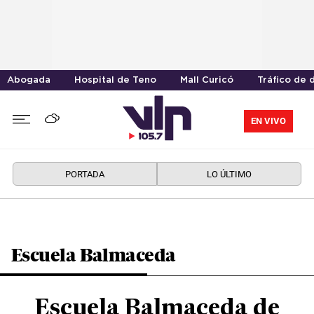
Abogada
Hospital de Teno
Mall Curicó
Tráfico de 
EN VIVO
PORTADA
LO ÚLTIMO
Escuela Balmaceda
Escuela Balmaceda de