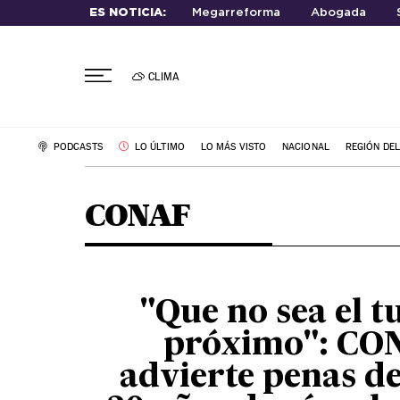
ES NOTICIA:
Megarreforma
Abogada
CLIMA
PODCASTS
LO ÚLTIMO
LO MÁS VISTO
NACIONAL
REGIÓN DE
CONAF
"Que no sea el t
próximo": CO
advierte penas de