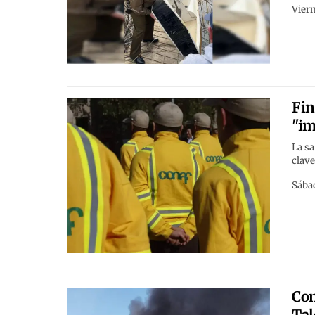
Viern
Fin
"im
La sa
clave
Sábad
Con
Tal