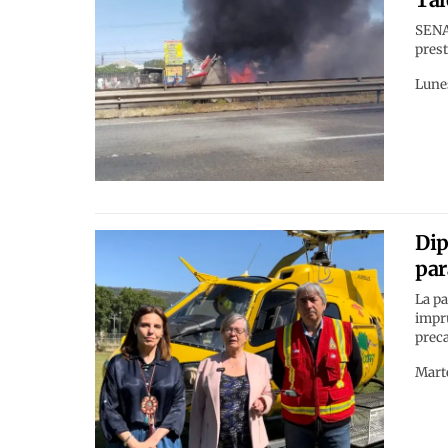
SENAP
prest
Lunes
Dip
par
La pa
impr
preca
Marte