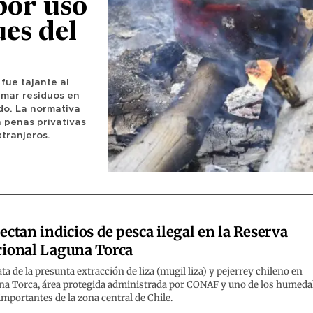
por uso
es del
 fue tajante al
emar residuos en
do. La normativa
 penas privativas
xtranjeros.
ectan indicios de pesca ilegal en la Reserva
ional Laguna Torca
ata de la presunta extracción de liza (mugil liza) y pejerrey chileno en
na Torca, área protegida administrada por CONAF y uno de los humeda
mportantes de la zona central de Chile.