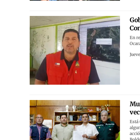
Gob
Con
En r
Ocar
Jueve
Mun
vec
Está 
algun
acció
Bold