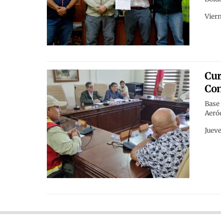
Viern
Cur
Co
Base 
Aeró
Jueve