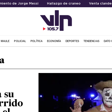
imiento de Jorge Messi
Hallazgo de craneo
Venta clande
L MAULE
POLICIAL
POLÍTICA
ECONOMÍA
DEPORTES
TENDENCIAS
DATO 
a
 su
rrido