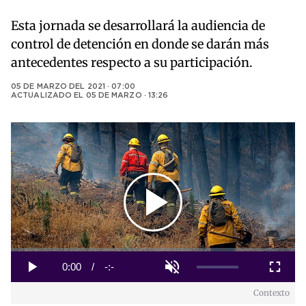
Esta jornada se desarrollará la audiencia de
control de detención en donde se darán más
antecedentes respecto a su participación.
05 DE MARZO DEL 2021 · 07:00
ACTUALIZADO EL
05 DE MARZO · 13:26
Play
Video
Loaded
:
0%
Current
0:00
/
Duration
-:-
Play
Unmute
Fullscreen
Contexto
Time