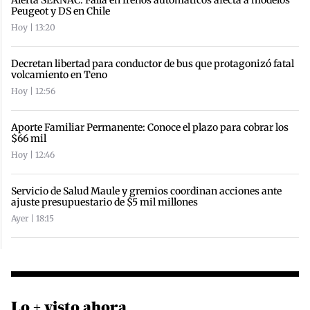
Alerta SERNAC: Falla en frenos automáticos afecta a modelos
Peugeot y DS en Chile
Hoy | 13:20
Decretan libertad para conductor de bus que protagonizó fatal
volcamiento en Teno
Hoy | 12:56
Aporte Familiar Permanente: Conoce el plazo para cobrar los
$66 mil
Hoy | 12:46
Servicio de Salud Maule y gremios coordinan acciones ante
ajuste presupuestario de $5 mil millones
Ayer | 18:15
Lo + visto ahora