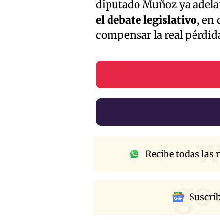
diputado Muñoz ya adela
el debate legislativo
, en
compensar la real pérdida
w
Recibe todas las n
go
Suscrí