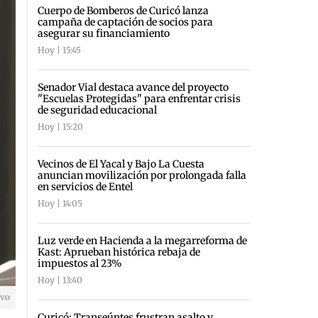
Cuerpo de Bomberos de Curicó lanza
campaña de captación de socios para
asegurar su financiamiento
Hoy | 15:45
Senador Vial destaca avance del proyecto
"Escuelas Protegidas" para enfrentar crisis
de seguridad educacional
Hoy | 15:20
Vecinos de El Yacal y Bajo La Cuesta
anuncian movilización por prolongada falla
en servicios de Entel
Hoy | 14:05
Luz verde en Hacienda a la megarreforma de
Kast: Aprueban histórica rebaja de
impuestos al 23%
Hoy | 13:40
ivo
Curicó: Transeúntes frustran asalto y