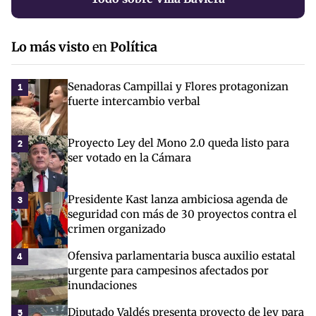
Lo más visto
en
Política
Senadoras Campillai y Flores protagonizan
1
fuerte intercambio verbal
Proyecto Ley del Mono 2.0 queda listo para
2
ser votado en la Cámara
Presidente Kast lanza ambiciosa agenda de
3
seguridad con más de 30 proyectos contra el
crimen organizado
Ofensiva parlamentaria busca auxilio estatal
4
urgente para campesinos afectados por
inundaciones
Diputado Valdés presenta proyecto de ley para
5