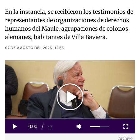
En la instancia, se recibieron los testimonios de
representantes de organizaciones de derechos
humanos del Maule, agrupaciones de colonos
alemanes, habitantes de Villa Baviera.
07 DE AGOSTO DEL 2025 · 12:55
Play
Video
Loaded
:
0%
Current
0:00
/
Duration
-:-
Play
Mute
Fullscreen
Archivo