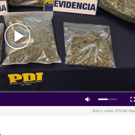
Play
Video
Mute
Fulls
Foto y video: PDI del Ma
a