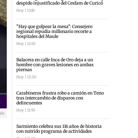
despido injustificado del Cesfam de Curicó
Hoy | 13:10
"Hay que golpear la mesa": Consejero
regional repudia millonario recorte a
hospitales del Maule
Hoy | 12:45
Balacera en calle Inca de Oro deja a un
hombre con graves lesiones en ambas
piernas
Hoy | 12:20
Carabineros frustra robo a camión en Teno
tras intercambio de disparos con
delincuentes
creen
Hoy | 11:55
ule
Sarmiento celebra sus 116 años de historia
con nutrido programa de actividades