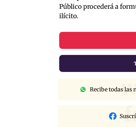
Público procederá a formu
ilícito.
w
Recibe todas las n
f
Suscr