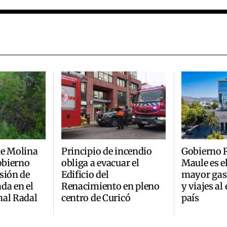
de Molina
Principio de incendio
Gobierno R
Gobierno
obliga a evacuar el
Maule es e
sión de
Edificio del
mayor gast
da en el
Renacimiento en pleno
y viajes al
nal Radal
centro de Curicó
país