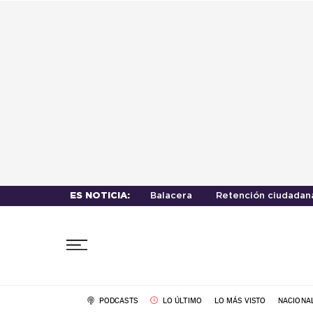
ES NOTICIA:
Balacera
Retención ciudadan
PODCASTS
LO ÚLTIMO
LO MÁS VISTO
NACIONA