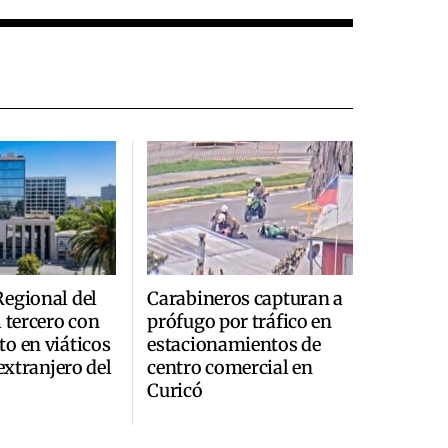
egional del
Carabineros capturan a
l tercero con
prófugo por tráfico en
o en viáticos
estacionamientos de
 extranjero del
centro comercial en
Curicó