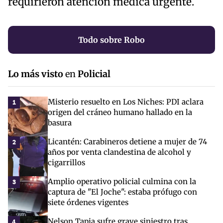
requirieron atención médica urgente.
Todo sobre Robo
Lo más visto
en
Policial
Misterio resuelto en Los Niches: PDI aclara
1
origen del cráneo humano hallado en la
basura
Licantén: Carabineros detiene a mujer de 74
2
años por venta clandestina de alcohol y
cigarrillos
Amplio operativo policial culmina con la
3
captura de "El Joche": estaba prófugo con
siete órdenes vigentes
Nelson Tapia sufre grave siniestro tras
4