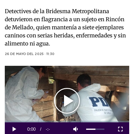
Detectives de la Bridesma Metropolitana
detuvieron en flagrancia a un sujeto en Rincón
de Mellado, quien mantenía a siete ejemplares
caninos con serias heridas, enfermedades y sin
alimento ni agua.
26 DE MAYO DEL 2025 · 11:30
Play
Video
Loaded
:
0%
Current
0:00
/
Duration
-:-
Play
Mute
Fullscreen