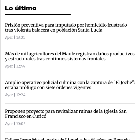
Lo último
Prisión preventiva para imputado por homicidio frustrado
tras violenta balacera en población Santa Lucía
Ayer | 13:01
Más de mil agricultores del Maule registran daños productivos
y estructurales tras continuos sistemas frontales
Ayer | 12:44
Amplio operativo policial culmina con la captura de "El Joche":
estaba prófugo con siete órdenes vigentes
Ayer | 12:24
Proponen proyecto para revitalizar ruinas de la Iglesia San
Francisco en Curicó
Ayer | 10:05
Fallece Jorge Messi, padre de Lionel, a los 68 años en Rosario