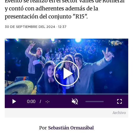
Evento se realizó en el sector Valles de Romeral
y contó con adherentes además de la
presentación del conjunto "R15".
30 DE SEPTIEMBRE DEL 2024 · 12:37
Play
Video
Loaded
:
0%
Current
0:00
/
Duration
-:-
Play
Unmute
Fullscreen
Archivo
Time
Por
Sebastián Ormazábal