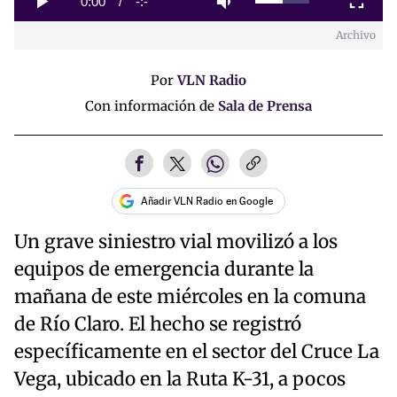
Current
0:00
/
Duration
-:-
Play
Mute
Fullscreen
Archivo
Time
Por
VLN Radio
Con información de
Sala de Prensa
Añadir VLN Radio en Google
Un grave siniestro vial movilizó a los
equipos de emergencia durante la
mañana de este miércoles en la comuna
de Río Claro. El hecho se registró
específicamente en el sector del Cruce La
Vega, ubicado en la Ruta K-31, a pocos