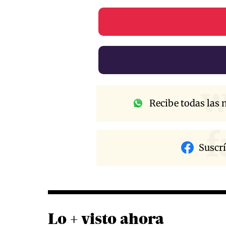
w
Recibe todas las n
f
Suscr
Lo + visto ahora