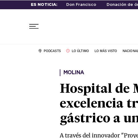
ES NOTICIA:
Don Francisco
Donación de ó
PODCASTS
LO ÚLTIMO
LO MÁS VISTO
NACIONA
MOLINA
Hospital de 
excelencia t
gástrico a u
A través del innovador "Proye