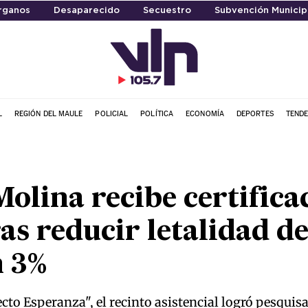
rganos
Desaparecido
Secuestro
Subvención Municip
L
REGIÓN DEL MAULE
POLICIAL
POLÍTICA
ECONOMÍA
DEPORTES
TENDE
Molina recibe certifica
ras reducir letalidad d
n 3%
cto Esperanza", el recinto asistencial logró pesquisa