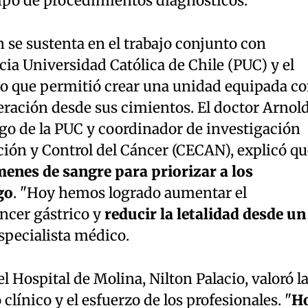
 tipo de procedimientos diagnósticos.
n se sustenta en el trabajo conjunto con
icia Universidad Católica de Chile (PUC) y el
 lo que permitió crear una unidad equipada c
eración desde sus cimientos. El doctor Arnol
go de la PUC y coordinador de investigación
ción y Control del Cáncer (CECAN), explicó qu
enes de sangre para priorizar a los
go
. "Hoy hemos logrado aumentar el
ncer gástrico y
reducir la letalidad desde un
 especialista médico.
el Hospital de Molina, Nilton Palacio, valoró l
clínico y el esfuerzo de los profesionales. "
H