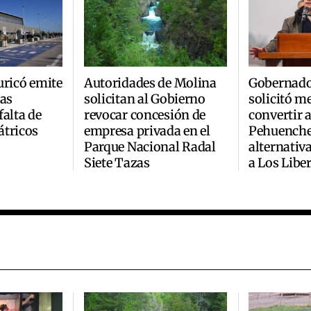
uricó emite
Autoridades de Molina
Gobernado
ras
solicitan al Gobierno
solicitó m
falta de
revocar concesión de
convertir 
átricos
empresa privada en el
Pehuenche
Parque Nacional Radal
alternativ
Siete Tazas
a Los Libe