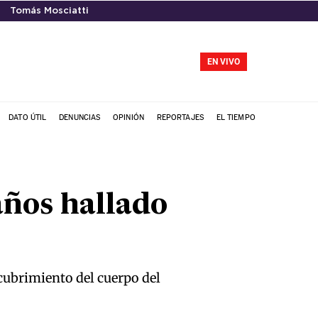
Tomás Mosciatti
EN VIVO
DATO ÚTIL
DENUNCIAS
OPINIÓN
REPORTAJES
EL TIEMPO
años hallado
scubrimiento del cuerpo del