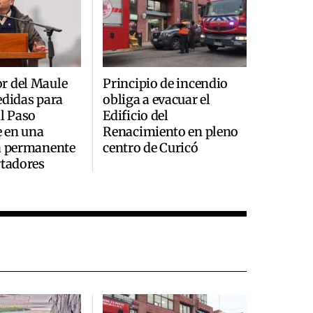
r del Maule
Principio de incendio
edidas para
obliga a evacuar el
al Paso
Edificio del
 en una
Renacimiento en pleno
a permanente
centro de Curicó
rtadores