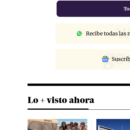
To
w
Recibe todas las n
go
Suscrí
Lo + visto ahora