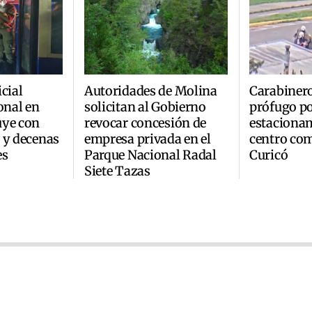
cial
Autoridades de Molina
Carabinero
onal en
solicitan al Gobierno
prófugo po
uye con
revocar concesión de
estaciona
 y decenas
empresa privada en el
centro com
es
Parque Nacional Radal
Curicó
Siete Tazas