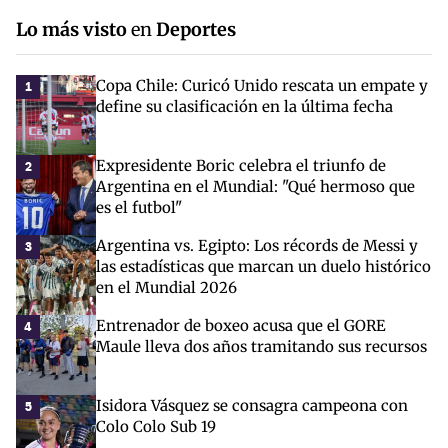
Lo más visto
en
Deportes
Copa Chile: Curicó Unido rescata un empate y
1
define su clasificación en la última fecha
Expresidente Boric celebra el triunfo de
2
Argentina en el Mundial: "Qué hermoso que
es el futbol"
Argentina vs. Egipto: Los récords de Messi y
3
las estadísticas que marcan un duelo histórico
en el Mundial 2026
Entrenador de boxeo acusa que el GORE
4
Maule lleva dos años tramitando sus recursos
Isidora Vásquez se consagra campeona con
5
Colo Colo Sub 19