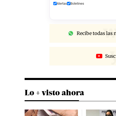
Alertas
Boletines
w
Recibe todas las n
Susc
Lo + visto ahora