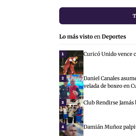
T
Lo más visto
en
Deportes
Curicó Unido vence c
1
Daniel Canales asum
2
velada de boxeo en C
Club Rendirse Jamás 
3
Damián Muñoz palpita
4