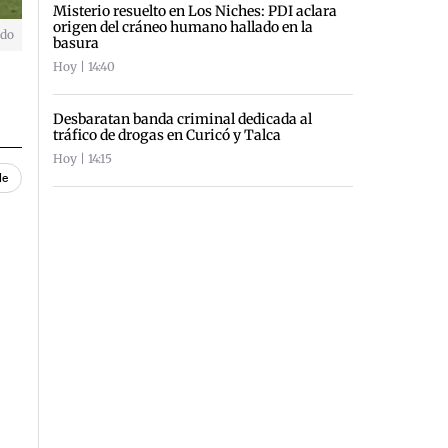
Misterio resuelto en Los Niches: PDI aclara
origen del cráneo humano hallado en la
ido
basura
Hoy | 14:40
Desbaratan banda criminal dedicada al
tráfico de drogas en Curicó y Talca
Hoy | 14:15
le