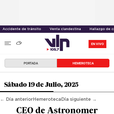
Accidente de tránsito
Venta clandestina
Hallazgo de 
EN VIVO
PORTADA
HEMEROTECA
Sábado 19 de Julio, 2025
← Día anterior
Hemeroteca
Día siguiente →
CEO de Astronomer