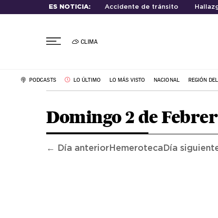
ES NOTICIA:
Accidente de tránsito
Hallaz
CLIMA
PODCASTS
LO ÚLTIMO
LO MÁS VISTO
NACIONAL
REGIÓN DE
Domingo 2 de Febrer
← Día anterior
Hemeroteca
Día siguient