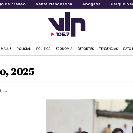
go de craneo
Venta clandestina
Abogada
Parque Nac
L MAULE
POLICIAL
POLÍTICA
ECONOMÍA
DEPORTES
TENDENCIAS
DATO 
o, 2025
e →