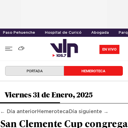
Paso Pehuenche
Hospital de Curicó
Abogada
Parq
EN VIVO
PORTADA
HEMEROTECA
Viernes 31 de Enero, 2025
← Día anterior
Hemeroteca
Día siguiente →
San Clemente Cup congrega