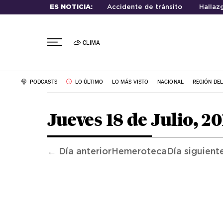
ES NOTICIA:
Accidente de tránsito
Hallaz
CLIMA
PODCASTS
LO ÚLTIMO
LO MÁS VISTO
NACIONAL
REGIÓN DE
Jueves 18 de Julio, 2
← Día anterior
Hemeroteca
Día siguient