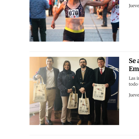
Jueve
Se 
Emp
Las i
todo 
Jueve