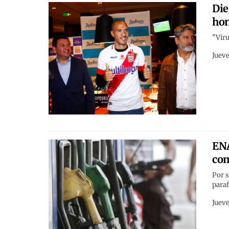
Die
hom
"Viru
Jueve
ENA
com
Por 
para
Jueve