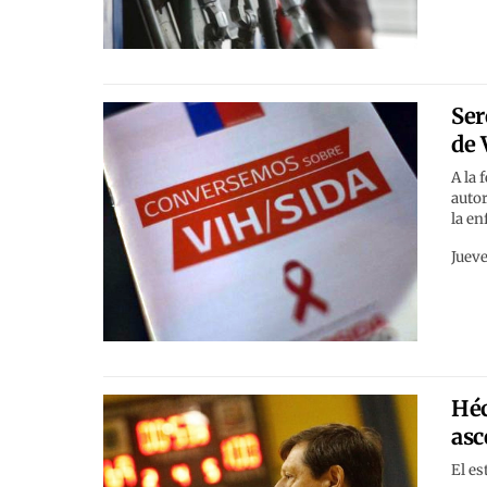
Ser
de 
A la 
autor
la e
Jueve
Héc
asc
El es