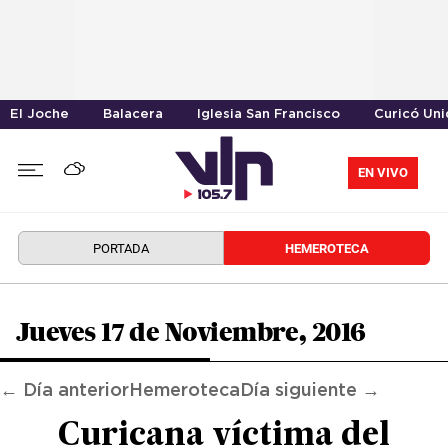
El Joche
Balacera
Iglesia San Francisco
Curicó Un
EN VIVO
PORTADA
HEMEROTECA
Jueves 17 de Noviembre, 2016
← Día anterior
Hemeroteca
Día siguiente →
Curicana víctima del