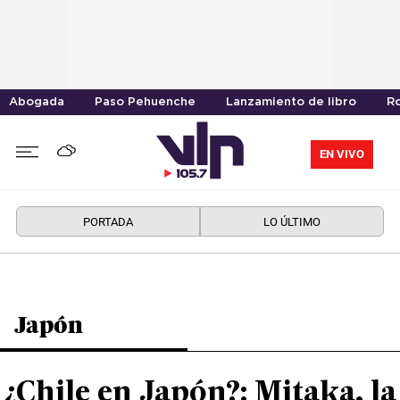
Abogada
Paso Pehuenche
Lanzamiento de libro
R
EN VIVO
PORTADA
LO ÚLTIMO
Japón
¿Chile en Japón?: Mitaka, la