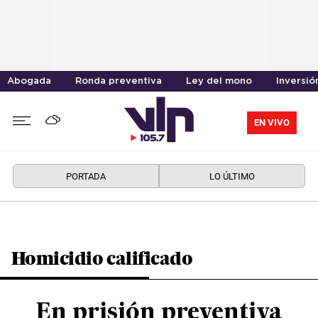
Abogada
Ronda preventiva
Ley del mono
Inversió
EN VIVO
PORTADA
LO ÚLTIMO
Homicidio calificado
En prisión preventiva