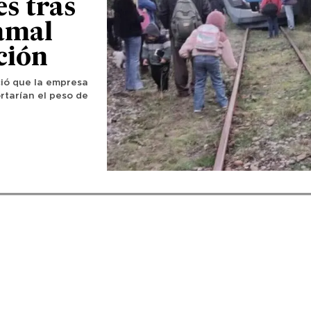
s tras
ramal
ción
ció que la empresa
rtarían el peso de