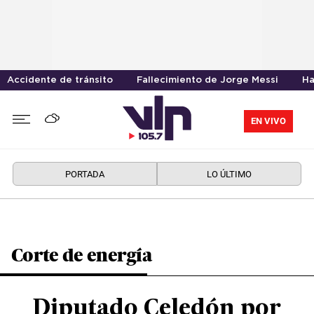
Accidente de tránsito
Fallecimiento de Jorge Messi
Ha
EN VIVO
PORTADA
LO ÚLTIMO
Corte de energía
Diputado Celedón por