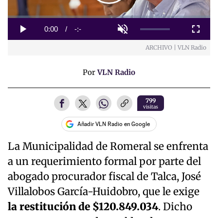
Loaded
:
0%
Current
0:00
/
Duration
-:-
Play
Unmute
Fullscreen
ARCHIVO | VLN Radio
Time
Por
VLN Radio
799
visitas
Añadir VLN Radio en Google
La Municipalidad de Romeral se enfrenta
a un requerimiento formal por parte del
abogado procurador fiscal de Talca, José
Villalobos García-Huidobro, que le exige
la restitución de $120.849.034
. Dicho