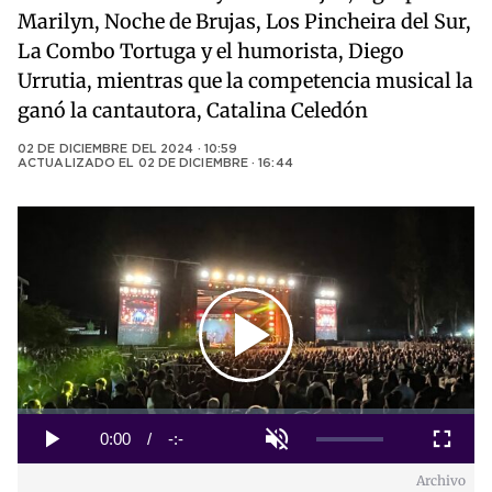
Marilyn, Noche de Brujas, Los Pincheira del Sur,
La Combo Tortuga y el humorista, Diego
Urrutia, mientras que la competencia musical la
ganó la cantautora, Catalina Celedón
02 DE DICIEMBRE DEL 2024 · 10:59
ACTUALIZADO EL
02 DE DICIEMBRE · 16:44
Play
Video
Loaded
:
0%
Current
0:00
/
Duration
-:-
Play
Unmute
Fullscreen
Archivo
Time