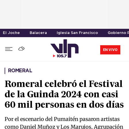
El Joche
Balacera
Iglesia San Francisco
Gobierno R
EN VIVO
ROMERAL
Romeral celebró el Festival
de la Guinda 2024 con casi
60 mil personas en dos días
Por el escenario del Pumaitén pasaron artistas
como Daniel Muñoz y Los Marujos, Agrupación