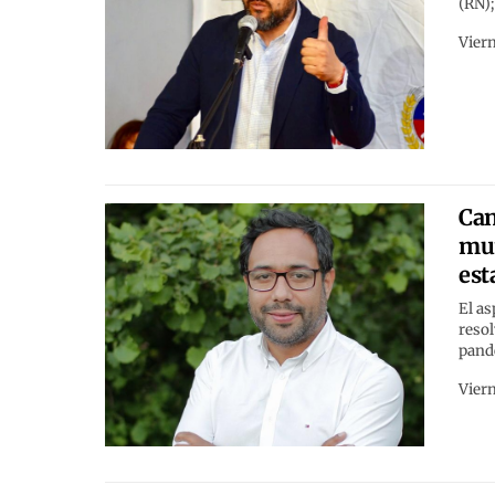
(RN)
Viern
Can
mun
est
El as
resol
pand
Viern