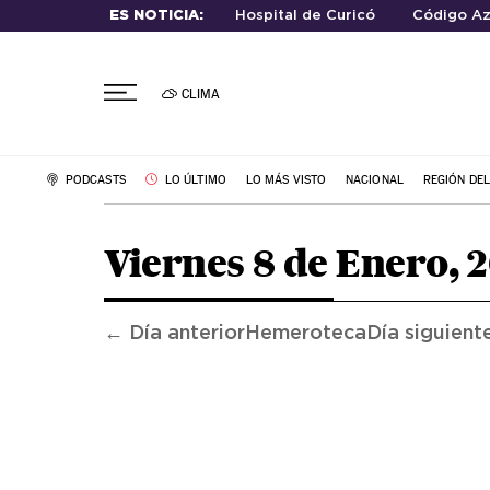
ES NOTICIA:
Hospital de Curicó
Código Az
CLIMA
PODCASTS
LO ÚLTIMO
LO MÁS VISTO
NACIONAL
REGIÓN DE
Viernes 8 de Enero, 
← Día anterior
Hemeroteca
Día siguient