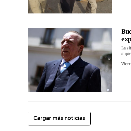
Bud
exp
La si
supie
Viern
Cargar más noticias