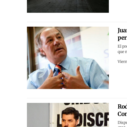
Jua
per
El pr
que 
Viern
Rod
Con
Dispu