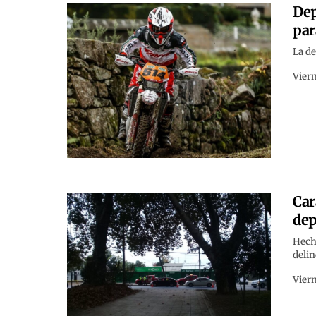
Dep
par
La de
Viern
Car
dep
Hecho
delin
Viern