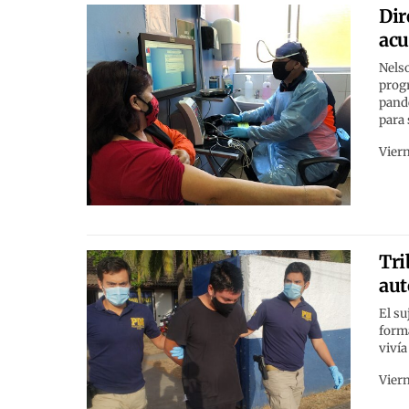
Dir
acu
Nelso
progr
pande
para 
Viern
Tri
aut
El su
forma
vivía
Viern