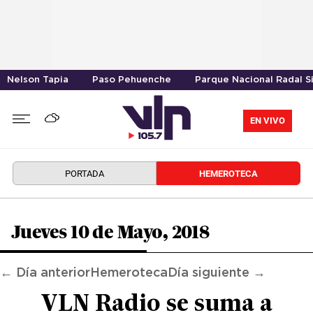
Nelson Tapia
Paso Pehuenche
Parque Nacional Radal S
EN VIVO
PORTADA
HEMEROTECA
Jueves 10 de Mayo, 2018
← Día anterior
Hemeroteca
Día siguiente →
VLN Radio se suma a