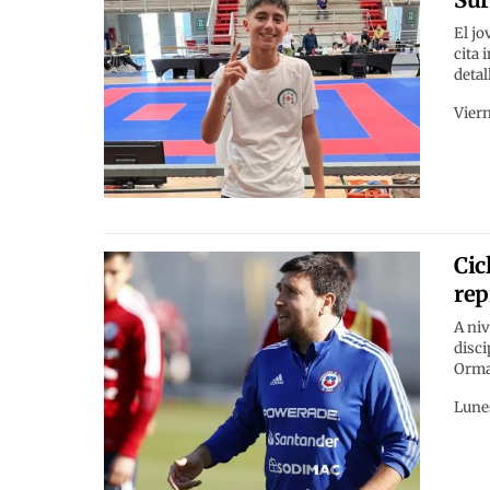
El jo
cita 
detal
Viern
Cic
rep
A niv
disci
Orma
Lunes