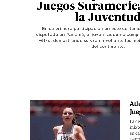
Juegos Surameric
la Juventu
En su primera participación en este certam
disputado en Panamá, el joven rauquino compit
-61kg, demostrando su gran nivel ante los m
del continente.
Atl
Jue
La de
mixto
su ca
Cent