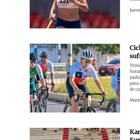
Jueve
Cic
suf
Trini
Suram
padre
para 
de ca
Marte
Kar
Sur