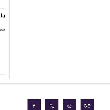
 la
arco