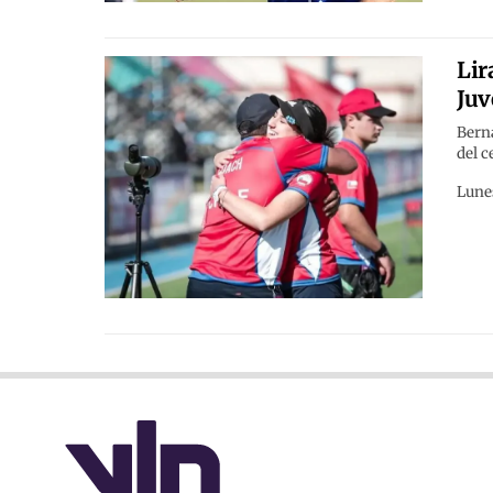
Lir
Juv
Berna
del c
Lunes