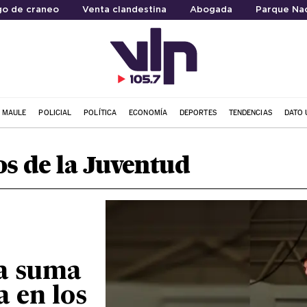
go de craneo
Venta clandestina
Abogada
Parque Nac
L MAULE
POLICIAL
POLÍTICA
ECONOMÍA
DEPORTES
TENDENCIAS
DATO 
s de la Juventud
la suma
a en los