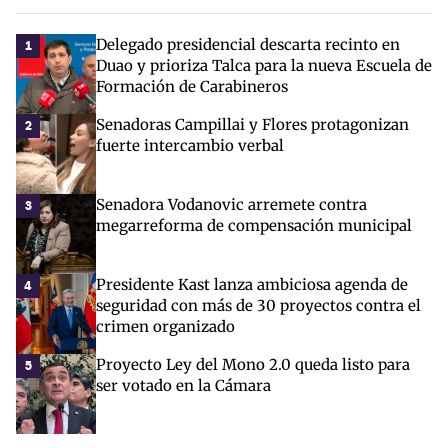
Delegado presidencial descarta recinto en
1
Duao y prioriza Talca para la nueva Escuela de
Formación de Carabineros
Senadoras Campillai y Flores protagonizan
2
fuerte intercambio verbal
Senadora Vodanovic arremete contra
3
megarreforma de compensación municipal
Presidente Kast lanza ambiciosa agenda de
4
seguridad con más de 30 proyectos contra el
crimen organizado
Proyecto Ley del Mono 2.0 queda listo para
5
ser votado en la Cámara