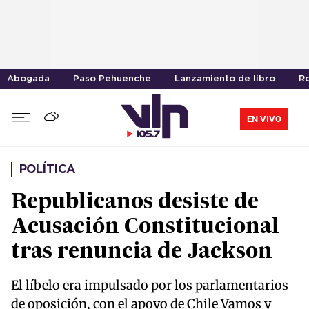
Abogada
Paso Pehuenche
Lanzamiento de libro
R
EN VIVO
POLÍTICA
Republicanos desiste de
Acusación Constitucional
tras renuncia de Jackson
El líbelo era impulsado por los parlamentarios
de oposición, con el apoyo de Chile Vamos y