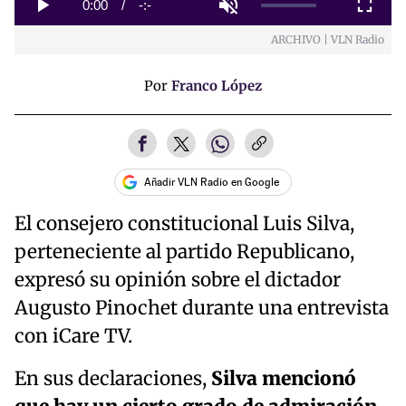
0%
Current
0:00
/
Duration
-:-
Play
Unmute
Fullscreen
ARCHIVO | VLN Radio
Time
Por
Franco López
Añadir VLN Radio en Google
El consejero constitucional Luis Silva,
perteneciente al partido Republicano,
expresó su opinión sobre el dictador
Augusto Pinochet durante una entrevista
con iCare TV.
En sus declaraciones,
Silva mencionó