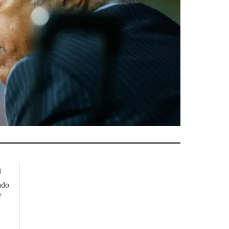
a
ado
e