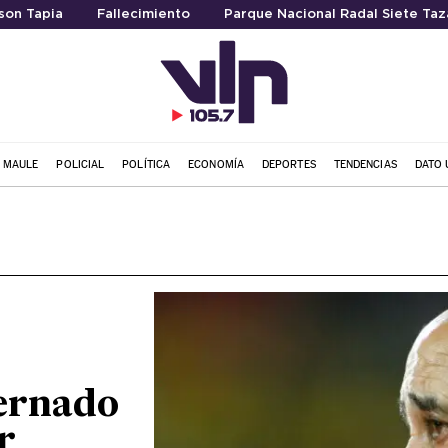
son Tapia
Fallecimiento
Parque Nacional Radal Siete Taz
L MAULE
POLICIAL
POLÍTICA
ECONOMÍA
DEPORTES
TENDENCIAS
DATO 
ternado
r