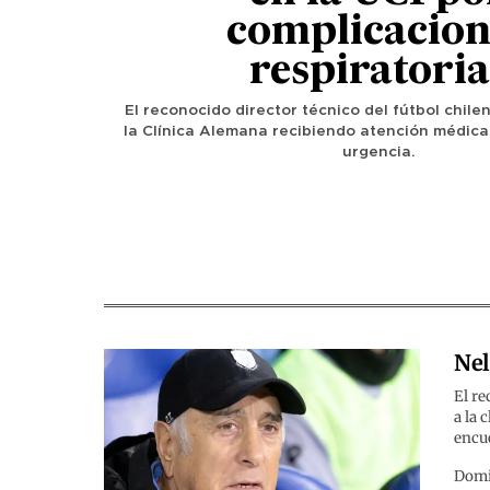
complicacion
respiratoria
El reconocido director técnico del fútbol chil
la Clínica Alemana recibiendo atención médica
urgencia.
Nel
El re
a la 
encu
Domi