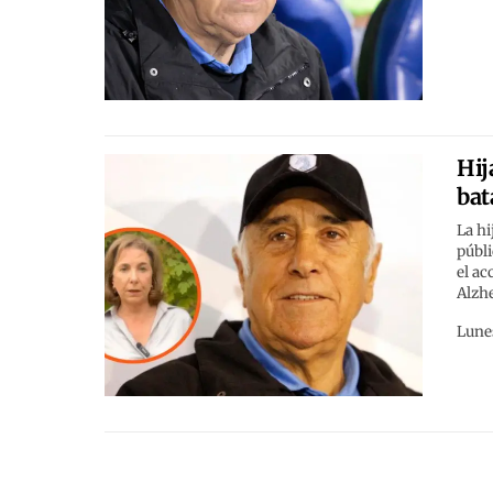
Hij
bat
La hi
públi
el ac
Alzh
Lune