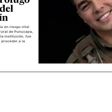
prófugo
del
ín
 en riesgo vital
 rural de Punucapa,
a institución, fue
 proceder a la