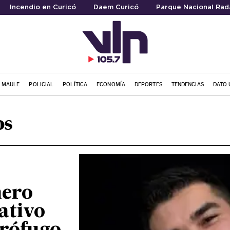
Incendio en Curicó
Daem Curicó
Parque Nacional Rada
L MAULE
POLICIAL
POLÍTICA
ECONOMÍA
DEPORTES
TENDENCIAS
DATO 
os
nero
ativo