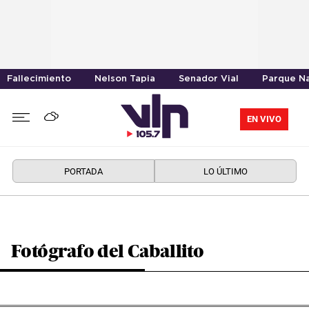
Fallecimiento
Nelson Tapia
Senador Vial
Parque Na
EN VIVO
PORTADA
LO ÚLTIMO
Fotógrafo del Caballito