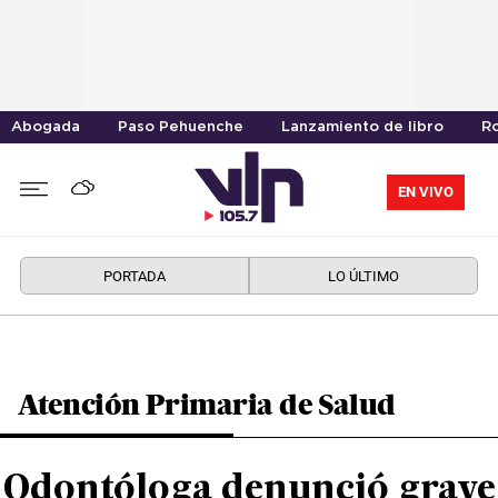
Abogada
Paso Pehuenche
Lanzamiento de libro
R
EN VIVO
PORTADA
LO ÚLTIMO
Atención Primaria de Salud
Odontóloga denunció grave